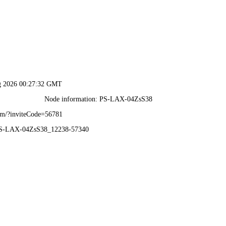
新奥2025最新饮料大全-全年资料免费大全
首页
关于国策
新闻资讯
投资者关系
信息
最新公告
定期报告
公司治理
投资